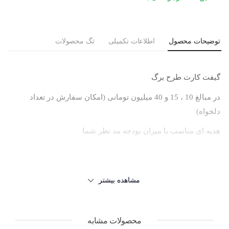
توضیحات محصول
اطلاعات تکمیلی
تگ محصولات
گیفت کارت
طرح برگ
در مبالغ 10 ، 15 و 40 میلیون تومانی (امکان سفارش در تعداد
دلخواه)
هدیه ای مناسب با میزان بودجه مد نظر شما
امکان استفاده در خرید حضوری
مدت اعتبار 1 سال
مشاهده بیشتر
امکان بازگشت به پول نقد وجود ندارد
محصولات مشابه