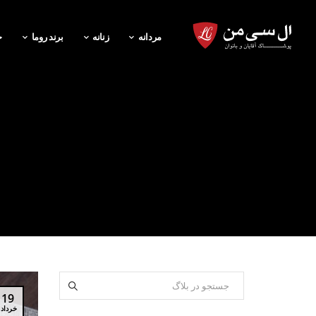
مردانه
زنانه
برند روما
خ
19
خرداد