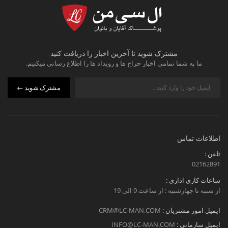
در این مجموعه، انواع
مدل پیراهن سایز بزرگ
با
کاربردهای مختلف ارائه شده است:
مدل های رسمی برای محیط کار و جلسات
مشترک شوید تا آخرین اخبار را دریافت کنید
مدل های روزمره با پارچه های سبک و تنفس
ما به شما تمامی اخبار حراج ها و رویداد ها را اطلاع رسانی میکنیم.
پذیر
مدل های نیمه رسمی برای استایل های کژوال
مشترک شوید
هر مدل با در نظر گرفتن جزئیاتی مثل نوع یقه، برش
سرشانه و فرم آستین طراحی شده تا بهترین ایستایی را
داشته باشد.
اطلاعات تماس
مدل پیراهن سایز بزرگ مجلسی؛ استایل رسمی
تلفن :
02162891
بدون محدودیت
ساعات کاری اداری :
اگر به دنبال یک گزینه مناسب برای مهمانی یا موقعیت
از شنبه تا چهارشنبه : از ساعت 9 الی 19
های رسمی هستید،
مدل پیراهن سایز بزرگ مجلسی
با
ایمیل امور مشتریان :
CRM@LC-MAN.COM
برش های دقیق و پارچه های باکیفیت، انتخابی کاربردی
ایمیل سازمانی :
INFO@LC-MAN.COM
است. این مدل ها به گونه ای طراحی شده اند که بدون