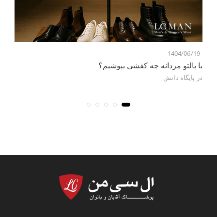
0
1404/06/19
با پالتو مردانه چه کفشی بپوشیم؟
شک
در
پایگاه دانش
در