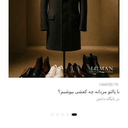
8
1404/06/19
با پالتو مردانه چه کفشی بپوشیم؟
بر
در
پایگاه دانش
در