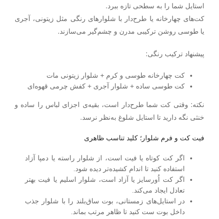
استایل شما را به سطحی تازه ببرد.
کت‌های چهارخانه یا طرح‌دار با شلوارهای رنگی مثل زیتونی، آجری
یا طوسی روشن ترکیبی مدرن و چشم‌گیر می‌سازند.
پیشنهاد ترکیب رنگی
:
کت چهارخانه طوسی و کرم + شلوار زیتونی مات
کت طوسی ساده + شلوار آجری + کفش چرمی قهوه‌ای
نکته
:
وقتی کت شما طرح‌دار است، بقیه‌ی اجزای لباس را ساده و
خنثی نگه دارید تا استایل شلوغ به‌نظر نرسد.
فیت کت و فرم شلوار؛ کلید تناسب ظاهری
اگر کت
کوتاه یا فیت
است، از شلوار
راسته یا دمپا آزاد
استفاده کنید تا اندام کشیده‌تر دیده شود.
اگر کت
اُورسایز یا آزاد
است، شلوار
اسلیم یا فیت
بهتر
تعادل ایجاد می‌کند.
در استایل‌های زمستانی،
بوت ساق‌بلند
را با شلوار جذب
داخل بوت ست کنید تا ظاهر مرتب بماند.