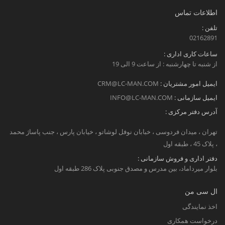
اطلاعات تماس
تلفن :
02162891
ساعات کاری اداری :
از شنبه تا چهارشنبه : از ساعت 9 الی 19
ایمیل امور مشتریان :
CRM@LC-MAN.COM
ایمیل سازمانی :
INFO@LC-MAN.COM
آدرس دفتر مرکزی :
تهران ، میدان فردوسی ، خبابان نوفل لوشاتو ، خیابان پارس ، جنب پاساژ محمد
، پلاک 45 ، طبقه اول
دفتر اداری و فروش سازمانی :
بلوار میرداماد، بین مدرس و مصدق جنوبی پلاک 286 طبقه اول
ال سی من
اخذ نمایندگی
درخواست همکاری