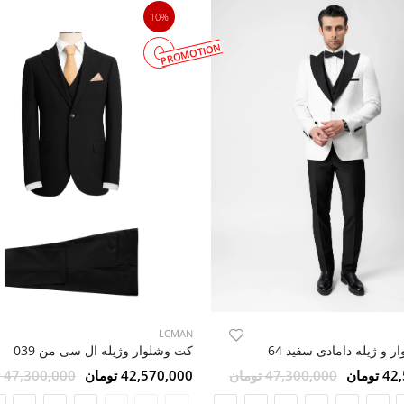
10%
PROMOTION
LCMAN
 و ژیله دامادی سفید 64
کت وشلوار وژیله ال سی من 039
ومان
47,300,000 تومان
42,570,000 تومان
47,300,000 تومان