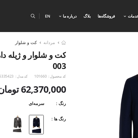
دمات
فروشگاه‌ها
بلاگ
درباره ما
EN
مردانه
کت و شلوار
کت و شلوار و ژیله د
003
کد محصول :
101660
کد مدل :
5335423
62,370,000 تومان
رنگ :
سرمه‌ای
رنگ ها :