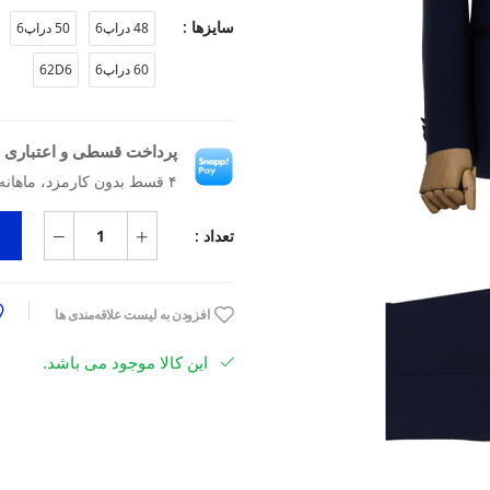
سایزها :
48 دراپ6
50 دراپ6
60 دراپ6
62D6
پرداخت قسطی و اعتباری ب
۴ قسط بدون کارمزد، ماهانه ۱۵٬۵۹۲٬۵۰۰ تومان
تعداد :
افزودن به لیست علاقه‌مندی ها
این کالا موجود می باشد.