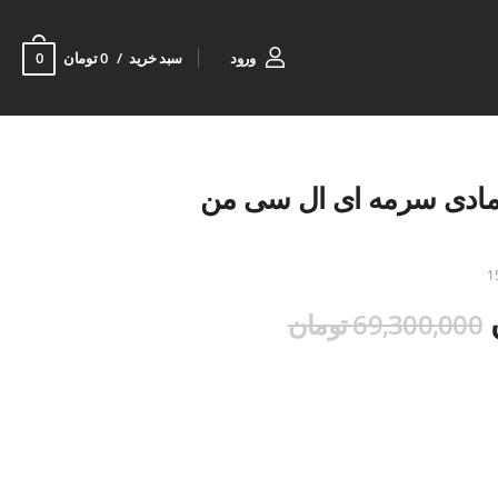
0
ورود
سبد خرید
0 تومان
امادی سرمه ای ال سی من
1
69,300,000 تومان