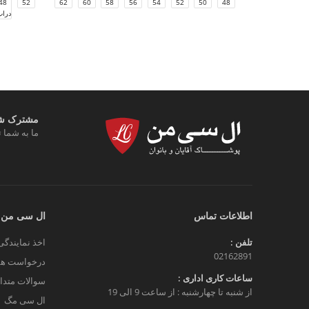
48
66
52
64
62
60
58
56
54
52
50
48
دراپ
مشترک شوی
ما به شما ت
اطلاعات تماس
ال سی من
تلفن :
اخذ نمایندگی
02162891
درخواست هم
ساعات کاری اداری :
سوالات متدا
از شنبه تا چهارشنبه : از ساعت 9 الی 19
ال سی مگ