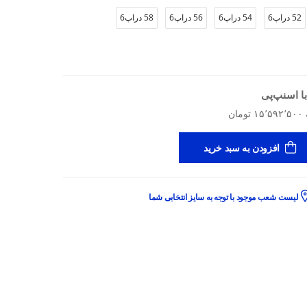
52 دراپ6
54 دراپ6
56 دراپ6
58 دراپ6
ا اسنپ‌پی
افزودن به سبد خرید
لیست شعب موجود با توجه به سایز انتخابی شما