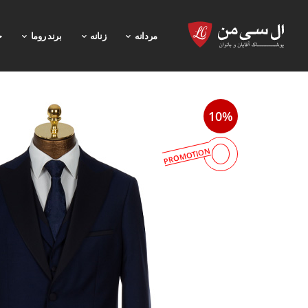
مردانه
زنانه
برند روما
خ
10%
PROMOTION