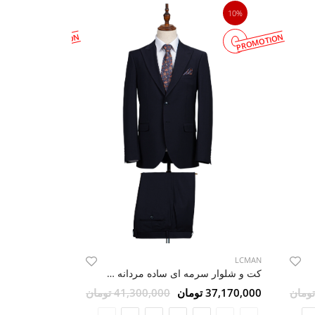
10%
10%
PROMOTION
PROMOTION
LCMAN
LCMAN
کت و شلوار سرمه ای ساده مردانه ال سی من 2
37,170,000 تومان
41,300,000 تومان
42,570,000 تومان