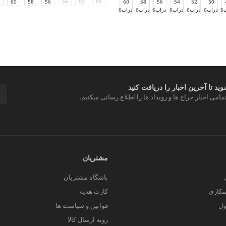
60
58
56
54
52
50
62D6
60
58
56
54
52
50
6
دراپ6
دراپ6
دراپ6
دراپ6
دراپ6
دراپ6
د تا آخرین اخبار را دریافت کنید
مامی اخبار حراج ها و رویداد ها را اطلاع رسانی میکنیم.
مشتریان
باشگاه مشتریان
کاری
کارت هدیه
ول
قوانین و سیاست ها
رویه ارسال کالا