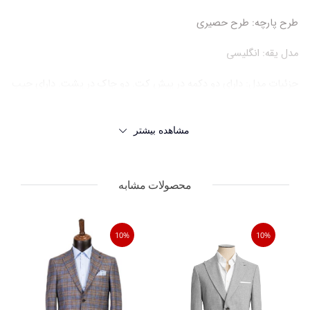
طرح پارچه:
طرح حصیری
مدل یقه:
انگلیسی
جزئیات مدل:
دارای دو دکمه در پیش کت. دو چاک در پشت. دارای جیب
بالا مخصوص پوشت. لبه جلوی کت گرد میباشد
مشاهده بیشتر
جنس پارچه:
65 درصد ویسکوز – 35 درصد پلی استر
نحوه شستشو:
طبق لیبل شستشو
محصولات مشابه
10%
10%