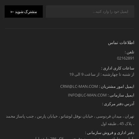
مشترک شوید
اطلاعات تماس
تلفن :
02162891
ساعات کاری اداری :
از شنبه تا چهارشنبه : از ساعت 9 الی 19
ایمیل امور مشتریان :
CRM@LC-MAN.COM
ایمیل سازمانی :
INFO@LC-MAN.COM
آدرس دفتر مرکزی :
تهران ، میدان فردوسی ، خبابان نوفل لوشاتو ، خیابان پارس ، جنب پاساژ محمد
، پلاک 45 ، طبقه اول
دفتر اداری و فروش سازمانی :
بلوار میرداماد، بین مدرس و مصدق جنوبی پلاک 286 طبقه اول