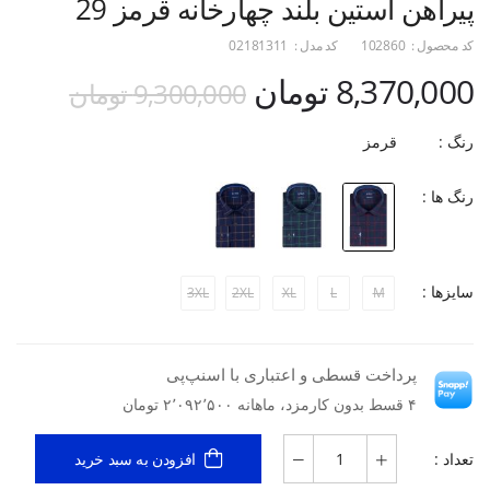
پیراهن آستین بلند چهارخانه قرمز 29
کد محصول :
102860
کد مدل :
02181311
8,370,000 تومان
9,300,000 تومان
رنگ :
قرمز
رنگ ها :
سایزها :
3XL
2XL
XL
L
M
پرداخت قسطی و اعتباری با اسنپ‌پی
۴ قسط بدون کارمزد، ماهانه ۲٬۰۹۲٬۵۰۰ تومان
تعداد :
افزودن به سبد خرید