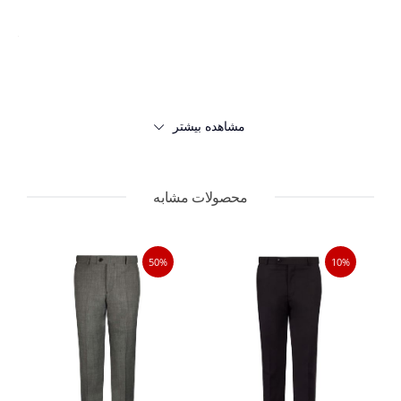
جزئیات مدل
:
دو جیب جلو،
دو جیب
عقب دکمه دار، پل کمربند، دمپا شلوار
استاندارد، با دکمه و زیپ بسته می‌شود
جنس پارچه:
48% پشم، 2% لاکرا، 50% پلی استر
مشاهده بیشتر
نحوه شستشو:
طبق لیبل شستشو
محصولات مشابه
50%
10%