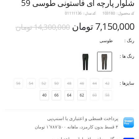
شلوار پارچه ای فاستونی طوسی 59
کد محصول :
103180
کد مدل :
01111136
7,150,000 تومان
14,300,000 تومان
رنگ :
طوسی
رنگ ها :
سایزها :
56
54
52
50
48
46
44
42
40
66
64
62
60
58
پرداخت قسطی و اعتباری با اسنپ‌پی
۴ قسط بدون کارمزد، ماهانه ۱٬۷۸۷٬۵۰۰ تومان
درگاه پرداخت اقساطی و اعتباری دیجی پی