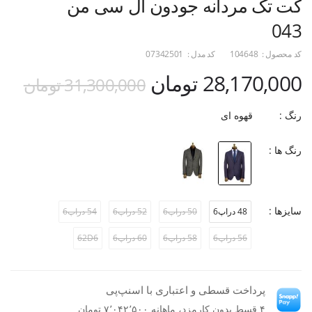
کت تک مردانه جودون ال سی من
043
کد محصول :
104648
کد مدل :
07342501
28,170,000 تومان
31,300,000 تومان
رنگ :
قهوه ای
رنگ ها :
سایزها :
48 دراپ6
50 دراپ6
52 دراپ6
54 دراپ6
56 دراپ6
58 دراپ6
60 دراپ6
62D6
پرداخت قسطی و اعتباری با اسنپ‌پی
۴ قسط بدون کارمزد، ماهانه ۷٬۰۴۲٬۵۰۰ تومان