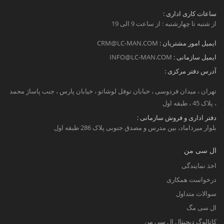
ساعات کاری اداری :
از شنبه تا چهارشنبه : از ساعت 9 الی 19
ایمیل امور مشتریان :
CRM@LC-MAN.COM
ایمیل سازمانی :
INFO@LC-MAN.COM
آدرس دفتر مرکزی :
تهران ، میدان فردوسی ، خبابان نوفل لوشاتو ، خیابان پارس ، جنب پاساژ محمد
، پلاک 45 ، طبقه اول
دفتر اداری و فروش سازمانی :
بلوار میرداماد، بین مدرس و مصدق جنوبی پلاک 286 طبقه اول
ال سی من
اخذ نمایندگی
درخواست همکاری
سوالات متداول
ال سی مگ
کاتالوگ دیجیتال ال سی من