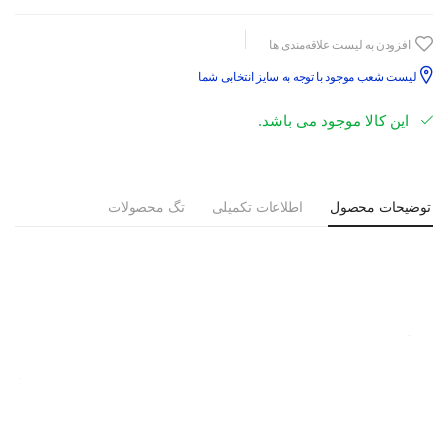
افزودن به لیست علاقه‌مندی ها
لیست شعب موجود با توجه به سایز انتخابی شما
این کالا موجود می باشد.
توضیحات محصول
اطلاعات تکمیلی
تگ محصولات
الگوی برش:
Slim Fit
طرح:
ساده
جزئیات مدل
:
دو جیب جلو،
دو جیب
عقب دکمه دار، پل کمربند، دمپا شلوار
استاندارد، با دکمه و زیپ بسته می‌شود. شلوار اسلش میباشد و تا حدودی
دارای خاصیت کشسانی است.