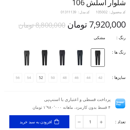
شلوار اسلش 106
کد محصول :
105002
کد مدل :
01311139
7,920,000 تومان
8,800,000 تومان
رنگ :
مشکی
رنگ ها :
سایزها :
56
54
52
50
48
46
44
42
پرداخت قسطی و اعتباری با اسنپ‌پی
۴ قسط بدون کارمزد، ماهانه ۱٬۹۸۰٬۰۰۰ تومان
تعداد :
افزودن به سبد خرید