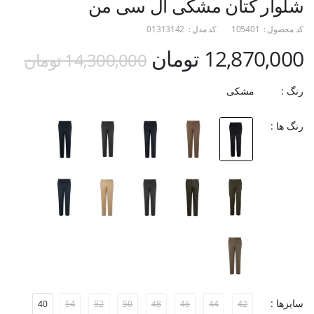
شلوار کتان مشکی ال سی من
کد محصول :
105401
کد مدل :
01313142
12,870,000 تومان
14,300,000 تومان
رنگ :
مشکی
رنگ ها :
سایزها :
40
54
52
50
48
46
44
42