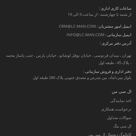
ساعات کاری اداری :
از شنبه تا چهارشنبه : از ساعت 9 الی 19
ایمیل امور مشتریان :
CRM@LC-MAN.COM
ایمیل سازمانی :
INFO@LC-MAN.COM
آدرس دفتر مرکزی :
تهران ، میدان فردوسی ، خبابان نوفل لوشاتو ، خیابان پارس ، جنب پاساژ محمد
، پلاک 45 ، طبقه اول
دفتر اداری و فروش سازمانی :
بلوار میرداماد، بین مدرس و مصدق جنوبی پلاک 286 طبقه اول
ال سی من
اخذ نمایندگی
درخواست همکاری
سوالات متداول
ال سی مگ
کاتالوگ دیجیتال ال سی من