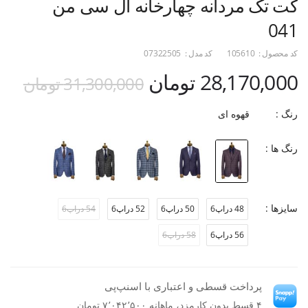
کت تک مردانه چهارخانه ال سی من
041
کد محصول :
105610
کد مدل :
07322505
28,170,000 تومان
31,300,000 تومان
رنگ :
قهوه ای
رنگ ها :
سایزها :
48 دراپ6
50 دراپ6
52 دراپ6
54 دراپ6
56 دراپ6
58 دراپ6
پرداخت قسطی و اعتباری با اسنپ‌پی
۴ قسط بدون کارمزد، ماهانه ۷٬۰۴۲٬۵۰۰ تومان