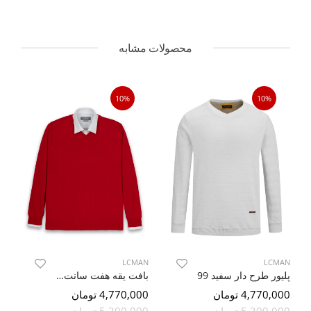
محصولات مشابه
10%
10%
AN
LCMAN
LCMAN
پلیور طرح دار سفید 99
بافت یقه هفت سانت ساده قرمز
4,770,000 تومان
4,770,000 تومان
000