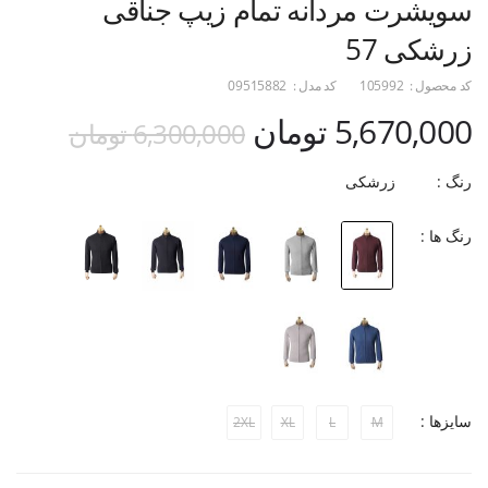
سویشرت مردانه تمام زیپ جناقی
زرشکی 57
کد محصول :
105992
کد مدل :
09515882
5,670,000 تومان
6,300,000 تومان
رنگ :
زرشکی
رنگ ها :
سایزها :
2XL
XL
L
M