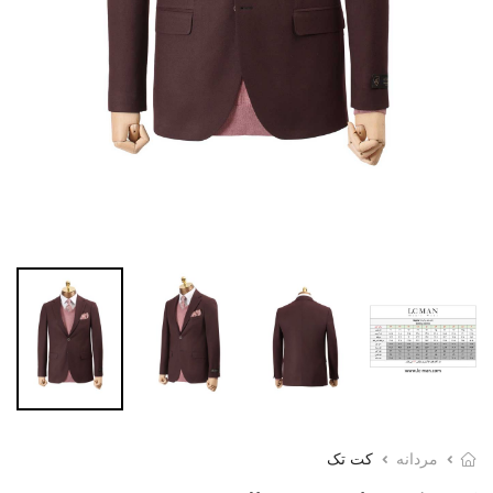
مردانه
کت تک