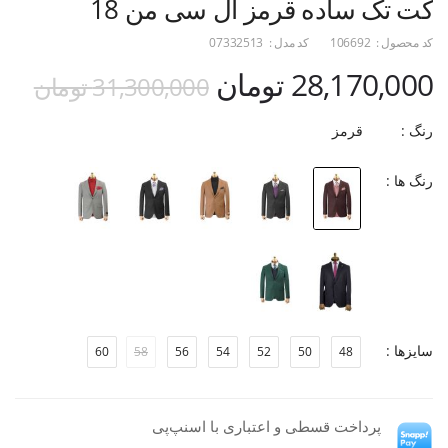
کت تک ساده قرمز ال سی من 18
کد محصول :
106692
کد مدل :
07332513
28,170,000 تومان
31,300,000 تومان
رنگ :
قرمز
رنگ ها :
سایزها :
60
58
56
54
52
50
48
پرداخت قسطی و اعتباری با اسنپ‌پی