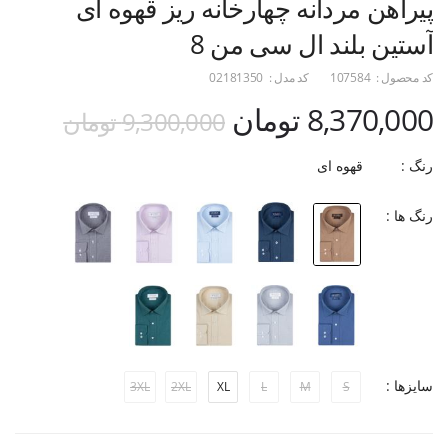
پیراهن مردانه چهارخانه ریز قهوه ای
آستین بلند ال سی من 8
کد محصول :
107584
کد مدل :
02181350
8,370,000 تومان
9,300,000 تومان
رنگ :
قهوه ای
رنگ ها :
سایزها :
3XL
2XL
XL
L
M
S