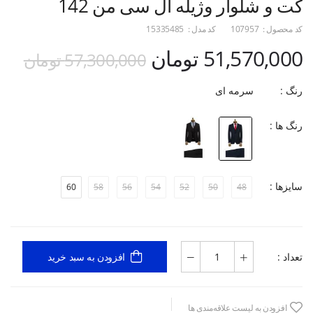
کت و شلوار وژیله ال سی من 142
کد محصول :
107957
کد مدل :
15335485
51,570,000 تومان
57,300,000 تومان
رنگ :
سرمه ای
رنگ ها :
سایزها :
60
58
56
54
52
50
48
تعداد :
افزودن به سبد خرید
افزودن به لیست علاقه‌مندی ها