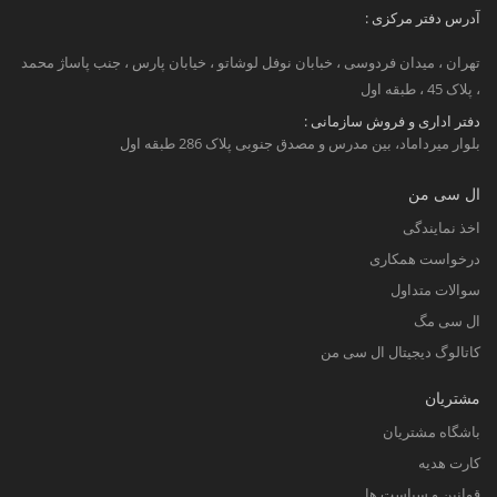
آدرس دفتر مرکزی :
تهران ، میدان فردوسی ، خبابان نوفل لوشاتو ، خیابان پارس ، جنب پاساژ محمد
، پلاک 45 ، طبقه اول
دفتر اداری و فروش سازمانی :
بلوار میرداماد، بین مدرس و مصدق جنوبی پلاک 286 طبقه اول
ال سی من
اخذ نمایندگی
درخواست همکاری
سوالات متداول
ال سی مگ
کاتالوگ دیجیتال ال سی من
مشتریان
باشگاه مشتریان
کارت هدیه
قوانین و سیاست ها