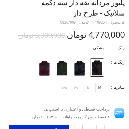
پلیور مردانه یقه دار سه دکمه
سلانیک - طرح دار
کد محصول :
109254
کد مدل :
08267009
4,770,000 تومان
5,300,000 تومان
رنگ :
مشکی
رنگ ها :
سایزها :
2XL
XL
L
M
پرداخت قسطی و اعتباری با اسنپ‌پی
۴ قسط بدون کارمزد، ماهانه ۱٬۱۹۲٬۵۰۰ تومان