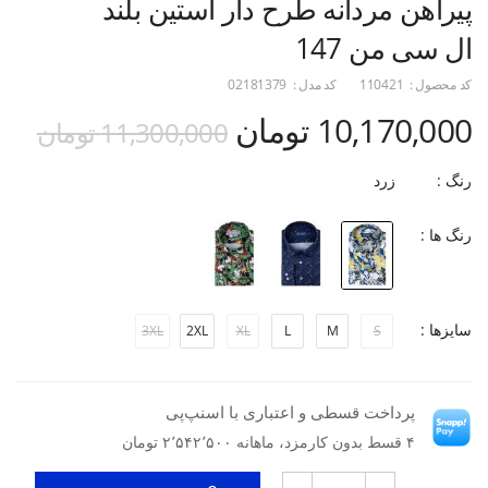
پیراهن مردانه طرح دار آستین بلند
ال سی من 147
کد محصول :
110421
کد مدل :
02181379
10,170,000 تومان
11,300,000 تومان
رنگ :
زرد
رنگ ها :
سایزها :
3XL
2XL
XL
L
M
S
پرداخت قسطی و اعتباری با اسنپ‌پی
۴ قسط بدون کارمزد، ماهانه ۲٬۵۴۲٬۵۰۰ تومان