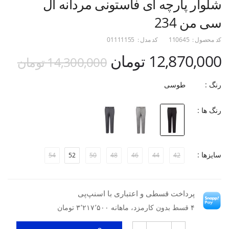
شلوار پارچه ای فاستونی مردانه ال
سی من 234
کد محصول :
110645
کد مدل :
01111155
12,870,000 تومان
14,300,000 تومان
رنگ :
طوسی
رنگ ها :
سایزها :
54
52
50
48
46
44
42
پرداخت قسطی و اعتباری با اسنپ‌پی
۴ قسط بدون کارمزد، ماهانه ۳٬۲۱۷٬۵۰۰ تومان