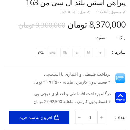
پیراهن آستین بلند ال سی من 163
کد محصول :
112249
کد مدل :
02131390
8,370,000 تومان
9,300,000 تومان
رنگ :
سفید
سایزها :
3XL
2XL
XL
L
M
S
پرداخت قسطی و اعتباری با اسنپ‌پی
۴ قسط بدون کارمزد، ماهانه ۲٬۰۹۲٬۵۰۰ تومان
درگاه پرداخت اقساطی و اعتباری دیجی پی
۴ قسط بدون کارمزد، ماهانه 2,092,500 تومان
تعداد :
افزودن به سبد خرید