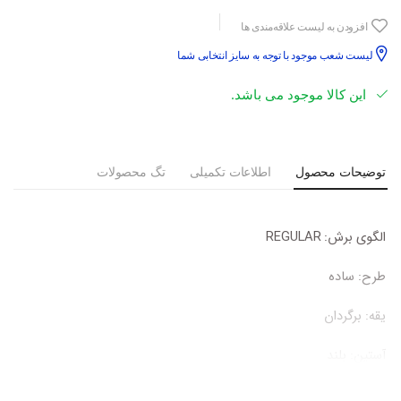
افزودن به لیست علاقه‌مندی ها
لیست شعب موجود با توجه به سایز انتخابی شما
این کالا موجود می باشد.
توضیحات محصول
اطلاعات تکمیلی
تگ محصولات
الگوی برش:
REGULAR
طرح:
ساده
یقه:
برگردان
آستین:
بلند
جنس پارچه:
35% نخ – 65% پلی استر