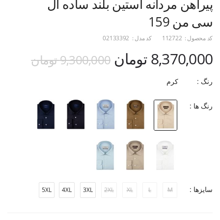
پیراهن مردانه آستین بلند ساده ال
سی من 159
کد محصول :
112722
کد مدل :
02133392
8,370,000 تومان
9,300,000 تومان
رنگ :
کرم
رنگ ها :
سایزها :
5XL
4XL
3XL
2XL
XL
L
M