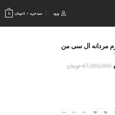
0
ورود
سبد خرید
0 تومان
رم مردانه ال سی من
1
47,300,000 تومان
64
62
60
58
56