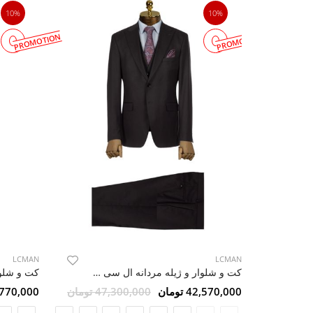
10%
10%
PROMOTION
PROMOTION
LCMAN
LCMAN
کت و شلوار و ژیله مردانه ال سی من 259
42,570,000 تومان
47,300,000 تومان
49,770,000 ت