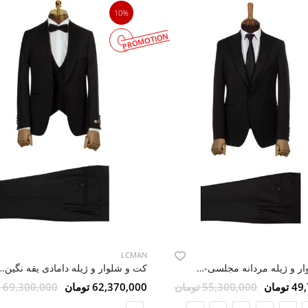
10%
PROMOTION
LCMAN
کت و شلوار و ژیله مردانه مجلسی-دامادی ال سی من 201
کت و شلوار و ژیله دامادی یقه ن
ومان
55,300,000 تومان
62,370,000 تومان
69,300,000 تومان