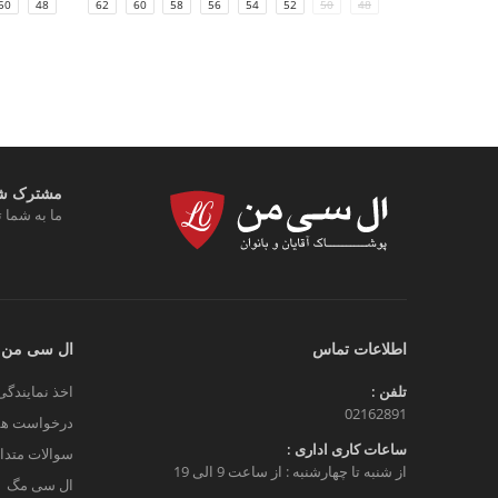
50
48
64
62
60
58
56
54
52
50
48
مشترک شوی
ما به شما ت
اطلاعات تماس
ال سی من
تلفن :
اخذ نمایندگی
02162891
درخواست هم
ساعات کاری اداری :
سوالات متدا
از شنبه تا چهارشنبه : از ساعت 9 الی 19
ال سی مگ