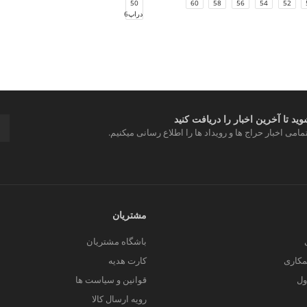
50
60
58
56
54
52
دراپ6
د تا آخرین اخبار را دریافت کنید
مامی اخبار حراج ها و رویداد ها را اطلاع رسانی میکنیم.
مشتریان
باشگاه مشتریان
کاری
کارت هدیه
ول
قوانین و سیاست ها
رویه ارسال کالا