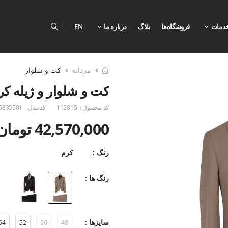
دمات
فروشگاه‌ها
بلاگ
درباره ما
EN
مردانه
کت و شلوار
کت و شلوار و ژیله ک
کد محصول :
112815
کد مدل :
5335501
42,570,000 تومان
رنگ :
کرم
رنگ ها :
سایزها :
54
52
50
48