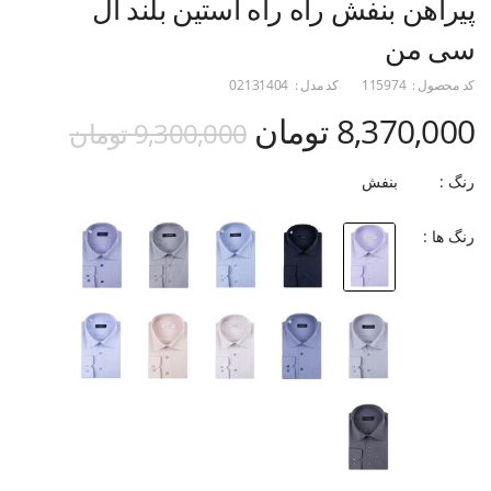
پیراهن بنفش راه راه آستین بلند ال
سی من
کد محصول :
115974
کد مدل :
02131404
8,370,000 تومان
9,300,000 تومان
رنگ :
بنفش
رنگ ها :