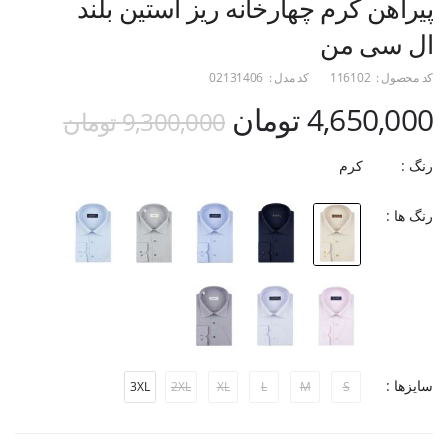
پیراهن کرم چهارخانه ریز آستین بلند
ال سی من
کد محصول :
116102
کد مدل :
02131406
4,650,000 تومان
9,300,000 تومان
رنگ :
کرم
رنگ ها :
سایزها :
3XL
2XL
XL
L
M
S