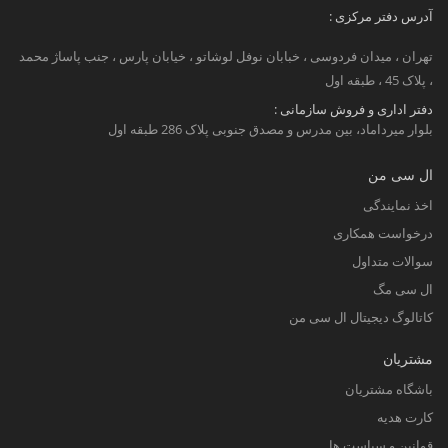
آدرس دفتر مرکزی :
تهران ، میدان فردوسی ، خبابان نوفل لوشاتو ، خیابان پارس ، جنب پاساژ محمد
، پلاک 45 ، طبقه اول
دفتر اداری و فروش سازمانی :
بلوار میرداماد، بین مدرس و مصدق جنوبی پلاک 286 طبقه اول
ال سی من
اخذ نمایندگی
درخواست همکاری
سوالات متداول
ال سی مگ
کاتالوگ دیجیتال ال سی من
مشتریان
باشگاه مشتریان
کارت هدیه
قوانین و سیاست ها