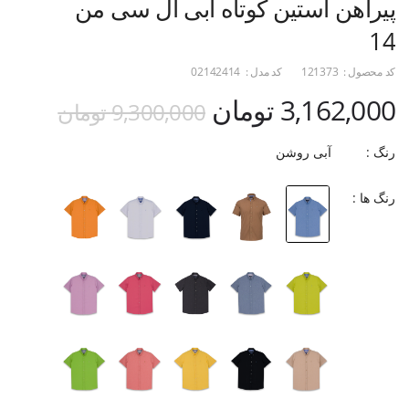
پیراهن آستین کوتاه آبی ال سی من
14
کد محصول :
121373
کد مدل :
02142414
3,162,000 تومان
9,300,000 تومان
رنگ :
آبی روشن
رنگ ها :