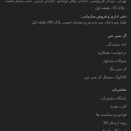
تهران ، میدان فردوسی ، خبابان نوفل لوشاتو ، خیابان پارس ، جنب پاساژ محمد
، پلاک 45 ، طبقه اول
دفتر اداری و فروش سازمانی :
بلوار میرداماد، بین مدرس و مصدق جنوبی پلاک 286 طبقه اول
ال سی من
اخذ نمایندگی
درخواست همکاری
سوالات متداول
ال سی مگ
کاتالوگ دیجیتال ال سی من
مشتریان
باشگاه مشتریان
کارت هدیه
قوانین و سیاست ها
رویه ارسال کالا
فروشگاه های ال سی من