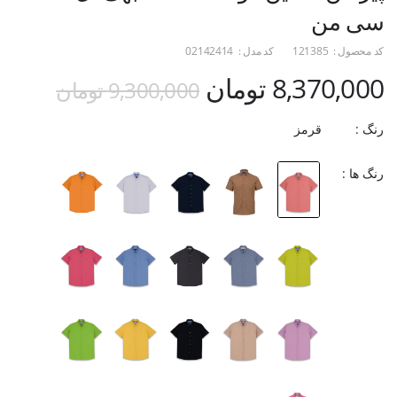
سی من
کد محصول :
121385
کد مدل :
02142414
8,370,000 تومان
9,300,000 تومان
رنگ :
قرمز
رنگ ها :