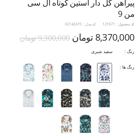
پیراهن گل دار آستین کوتاه ال سی
من 9
کد محصول :
121671
کد مدل :
02142415
8,370,000 تومان
9,300,000 تومان
رنگ :
سفید شیری
رنگ ها :