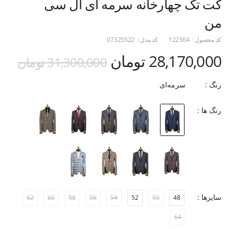
کت تک چهارخانه سرمه ای ال سی
من
کد محصول :
122364
کد مدل :
07325522
28,170,000 تومان
31,300,000 تومان
رنگ :
سرمه‌ای
رنگ ها :
سایزها :
62
60
58
56
54
52
50
48
64