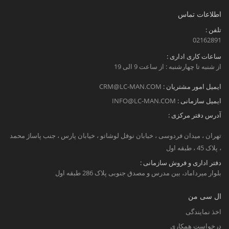
اطلاعات تماس
تلفن :
02162891
ساعات کاری اداری :
از شنبه تا چهارشنبه : از ساعت 9 الی 19
ایمیل امور مشتریان :
CRM@LC-MAN.COM
ایمیل سازمانی :
INFO@LC-MAN.COM
آدرس دفتر مرکزی :
تهران ، میدان فردوسی ، خبابان نوفل لوشاتو ، خیابان پارس ، جنب پاساژ محمد
، پلاک 45 ، طبقه اول
دفتر اداری و فروش سازمانی :
بلوار میرداماد، بین مدرس و مصدق جنوبی پلاک 286 طبقه اول
ال سی من
اخذ نمایندگی
درخواست همکاری