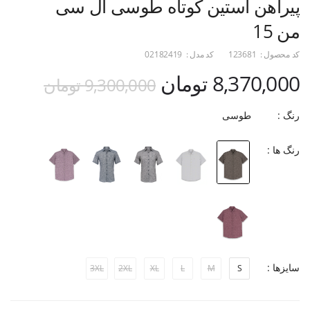
پیراهن آستین کوتاه طوسی ال سی
من 15
کد محصول :
123681
کد مدل :
02182419
8,370,000 تومان
9,300,000 تومان
رنگ :
طوسی
رنگ ها :
سایزها :
3XL
2XL
XL
L
M
S