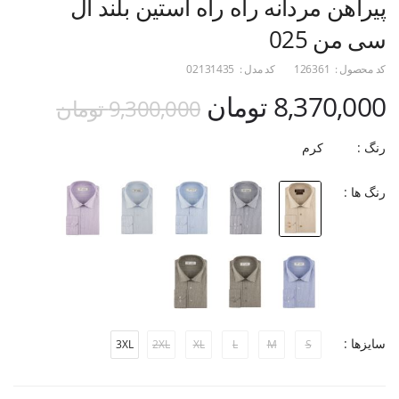
پیراهن مردانه راه راه آستین بلند ال
سی من 025
کد محصول :
126361
کد مدل :
02131435
8,370,000 تومان
9,300,000 تومان
رنگ :
کرم
رنگ ها :
سایزها :
3XL
2XL
XL
L
M
S