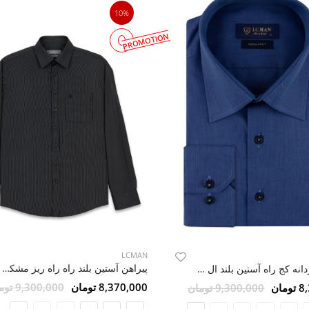
10%
PROMOTION
LCMAN
پیراهن آستین بلند راه راه ریز مشکی ال سی من 6
پیراهن مردانه کج راه آستین بلند ال سی من 032
8,370,000 تومان
9,300,000 تومان
مان
9,300,000 تومان