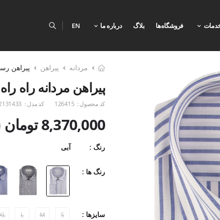
دمات
فروشگاه‌ها
بلاگ
درباره ما
EN
مردانه
پیراهن
پیراهن رس
پیراهن مردانه راه راه 
کد محصول :
126415
کد مدل :
2131433
8,370,000 تومان
0
رنگ :
آبی
رنگ ها :
سایزها :
XL
L
M
S