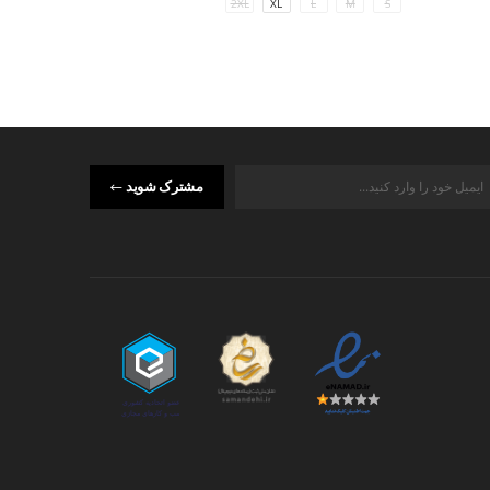
M
S
2XL
XL
L
M
S
مشترک شوید