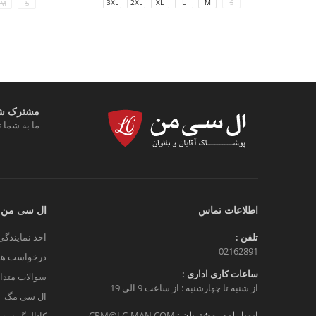
3XL
2XL
XL
L
M
S
M
S
مشترک شوی
ما به شما ت
اطلاعات تماس
ال سی من
تلفن :
اخذ نمایندگی
02162891
درخواست هم
ساعات کاری اداری :
سوالات متدا
از شنبه تا چهارشنبه : از ساعت 9 الی 19
ال سی مگ
ایمیل امور مشتریان :
CRM@LC-MAN.COM
کاتالوگ دیج