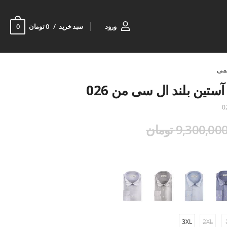
0
ورود
سبد خرید
0 تومان
می
آستین بلند ال سی من 026
0
9,300,00 تومان
3XL
2XL