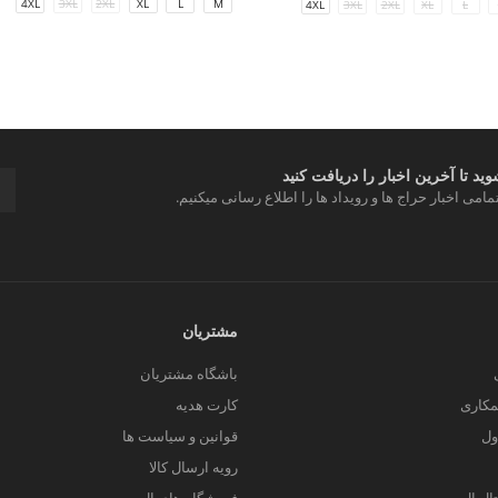
4XL
3XL
2XL
XL
L
M
4XL
3XL
2XL
XL
L
د تا آخرین اخبار را دریافت کنید
مامی اخبار حراج ها و رویداد ها را اطلاع رسانی میکنیم.
مشتریان
باشگاه مشتریان
کاری
کارت هدیه
ول
قوانین و سیاست ها
رویه ارسال کالا
یتال ال سی من
فروشگاه های ال سی من