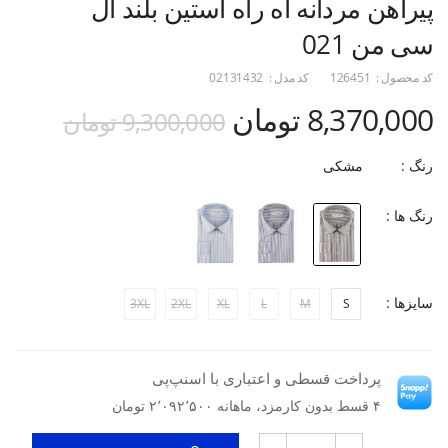
پیراهن مردانه اه راه آستین بلند ال
سی من 021
کد محصول :
126451
کد مدل :
02131432
8,370,000 تومان
9,300,000 تومان
رنگ :
مشکی
رنگ ها :
سایزها :
3XL
2XL
XL
L
M
S
پرداخت قسطی و اعتباری با اسنپ‌پی
۴ قسط بدون کارمزد، ماهانه ۲٬۰۹۲٬۵۰۰ تومان