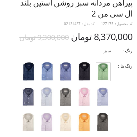
پیراهن مردانه سبز روشن آستین بلند
ال سی من 2
کد محصول :
127175
کد مدل :
02131437
8,370,000 تومان
9,300,000 تومان
رنگ :
سبز
رنگ ها :