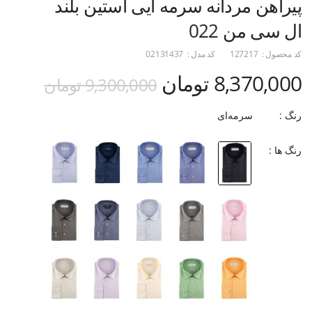
پیراهن مردانه سرمه ایی آستین بلند
ال سی من 022
کد محصول :
127217
کد مدل :
02131437
8,370,000 تومان
9,300,000 تومان
رنگ :
سرمه‌ای
رنگ ها :