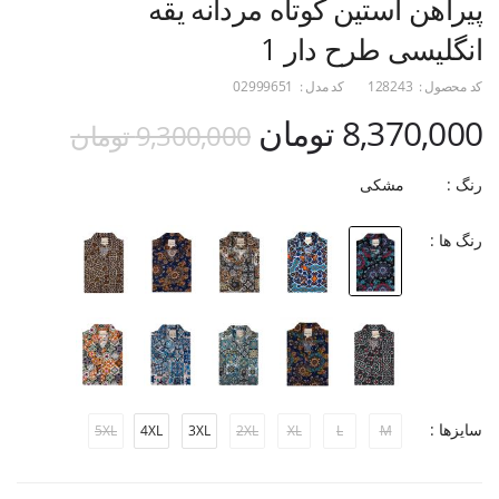
پیراهن آستین کوتاه مردانه یقه
انگلیسی طرح دار 1
کد محصول :
128243
کد مدل :
02999651
8,370,000 تومان
9,300,000 تومان
رنگ :
مشکی
رنگ ها :
سایزها :
5XL
4XL
3XL
2XL
XL
L
M