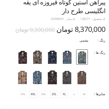
پیراهن آستین کوتاه فیروزه ای یقه
انگلیسی طرح دار
کد محصول :
128271
کد مدل :
02999651
8,370,000 تومان
9,300,000 تومان
رنگ :
یشمی
رنگ ها :
سایزها :
5XL
4XL
3XL
2XL
XL
L
M