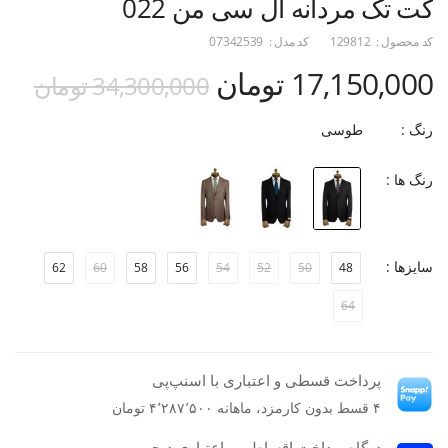
کت تک مردانه ال سی من 022
کد محصول :
129812
کد مدل :
07342539
17,150,000 تومان
34,300,000 تومان
رنگ :
طوسی
رنگ ها :
سایزها :
62
60
58
56
54
52
50
48
64
پرداخت قسطی و اعتباری با اسنپ‌پی
۴ قسط بدون کارمزد، ماهانه ۴٬۲۸۷٬۵۰۰ تومان
درگاه پرداخت اقساطی و اعتباری دیجی پی