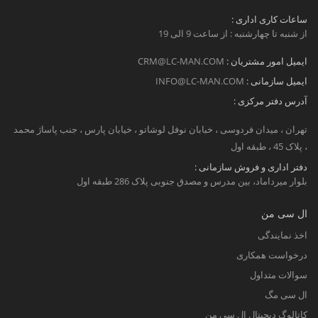
ساعات کاری اداری :
از شنبه تا چهارشنبه : از ساعت 9 الی 19
ایمیل امور مشتریان :
CRM@LC-MAN.COM
ایمیل سازمانی :
INFO@LC-MAN.COM
آدرس دفتر مرکزی :
تهران ، میدان فردوسی ، خبابان نوفل لوشاتو ، خیابان پارس ، جنب پاساژ محمد
، پلاک 45 ، طبقه اول
دفتر اداری و فروش سازمانی :
بلوار میرداماد، بین مدرس و مصدق جنوبی پلاک 286 طبقه اول
ال سی من
اخذ نمایندگی
درخواست همکاری
سوالات متداول
ال سی مگ
کاتالوگ دیجیتال ال سی من