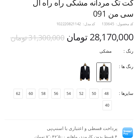
کت تک مردانه مشکی راه راه ال
سی من 091
کد محصول :
133645
کد مدل :
102220821142
28,170,000 تومان
31,300,000 تومان
رنگ :
مشکی
رنگ ها :
سایزها :
62
60
58
56
54
52
50
48
40
پرداخت قسطی و اعتباری با اسنپ‌پی
۴ قسط بدون کارمزد، ماهانه ۷٬۰۴۲٬۵۰۰ تومان