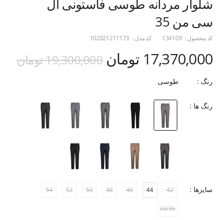
شلوار مردانه طوسی فاستونی ال
سی من 35
کد محصول :
134109
کد مدل :
102021211173
17,370,000 تومان
19,300,000 تومان
رنگ :
طوسی
رنگ ها :
سایزها :
54
52
50
48
46
44
42
34/36