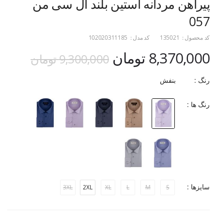
پیراهن مردانه آستین بلند ال سی من
057
کد محصول :
135021
کد مدل :
102020311185
8,370,000 تومان
9,300,000 تومان
رنگ :
بنفش
رنگ ها :
سایزها :
3XL
2XL
XL
L
M
S