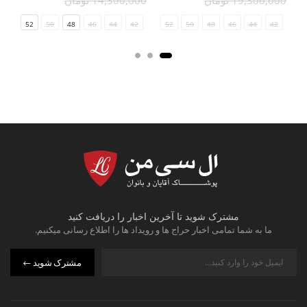
19,300,000 تومان
14,300,000 تومان
00
54
52
50
48
46
44
34/36
42
54
52
50
48
46
44
42
مشترک شوید تا آخرین اخبار را دریافت کنید
ما به شما تمامی اخبار حراج ها و رویداد ها را اطلاع رسانی میکنیم.
مشترک شوید