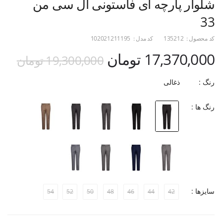
شلوار پارچه ای فاستونی ال سی من
33
کد محصول :
135212
کد مدل :
102021211195
17,370,000 تومان
19,300,000 تومان
رنگ :
ذغالی
رنگ ها :
سایزها :
54
52
50
48
46
44
42