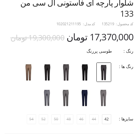
شلوار پارچه ای فاستونی ال سی من
133
کد محصول :
135219
کد مدل :
102021211195
17,370,000 تومان
19,300,000 تومان
رنگ :
طوسی پررنگ
رنگ ها :
سایزها :
54
52
50
48
46
44
42