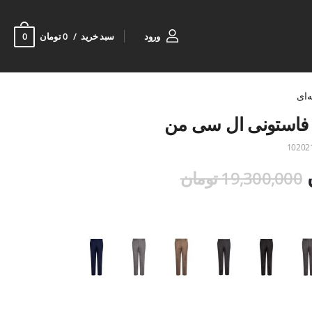
0
ورود
سبد خرید
0 تومان
‌ای
فاستونی ال سی من
10202
19,300,000 تومان