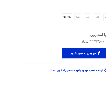
34/36
54
52
50
ا اسنپ‌پی
افزودن به سبد خرید
لیست شعب موجود با توجه به سایز انتخابی شما