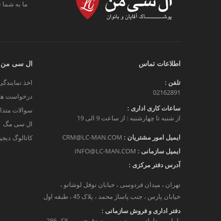
ما به شما ت
اطلاعات تماس
ال سی من
تلفن :
اخذ نمایندگی
02162891
درخواست هم
ساعات کاری اداری :
سوالات متدا
از شنبه تا چهارشنبه : از ساعت 9 الی 19
ال سی مگ
ایمیل امور مشتریان :
CRM@LC-MAN.COM
کاتالوگ دیج
ایمیل سازمانی :
INFO@LC-MAN.COM
آدرس دفتر مرکزی :
تهران ، میدان فردوسی ، خبابان نوفل لوشاتو ،
خیابان پارس ، جنب پاساژ محمد ، پلاک 45 ، طبقه اول
دفتر اداری و فروش سازمانی :
بلوار میرداماد، بین مدرس و مصدق جنوبی پلاک 286