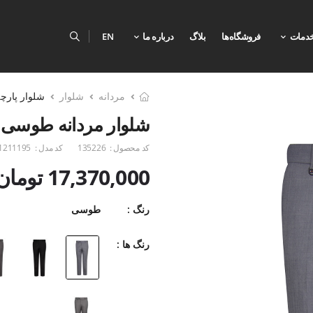
دمات
فروشگاه‌ها
بلاگ
درباره ما
EN
مردانه
شلوار
شلوار پارچه
شلوار مردانه طوسی 
کد محصول :
135226
کد مدل :
1211195
17,370,000 تومان
رنگ :
طوسی
رنگ ها :