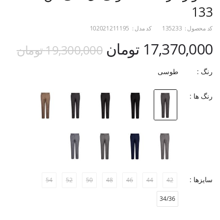
133
کد محصول :
135233
کد مدل :
102021211195
17,370,000 تومان
19,300,000 تومان
رنگ :
طوسی
رنگ ها :
سایزها :
54
52
50
48
46
44
42
34/36