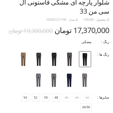
شلوار پارچه ای مشکی فاستونی ال
سی من 33
کد محصول :
135240
کد مدل :
102021211195
17,370,000 تومان
19,300,000 تومان
رنگ :
مشکی
رنگ ها :
سایزها :
54
52
50
48
46
44
42
34/36