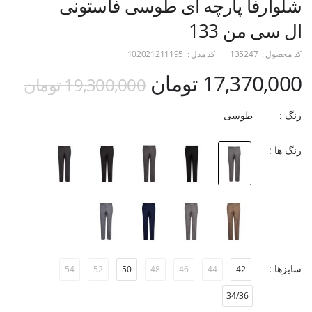
شلوارفا پارچه ای طوسی فاستونی
ال سی من 133
کد محصول :
135247
کد مدل :
102021211195
17,370,000 تومان
19,300,000 تومان
رنگ :
طوسی
رنگ ها :
سایزها :
54
52
50
48
46
44
42
34/36