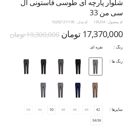
شلوار پارچه ای طوسی فاستونی ال
سی من 33
کد محصول :
135254
کد مدل :
102021211195
17,370,000 تومان
19,300,000 تومان
رنگ :
نقره ای
رنگ ها :
سایزها :
54
52
50
48
46
44
42
34/36