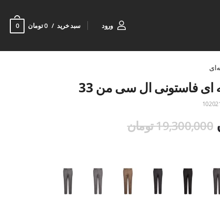
0
ورود
سبد خرید
0 تومان
‌ای
ای فاستونی ال سی من 33
10202
19,300,000 تومان