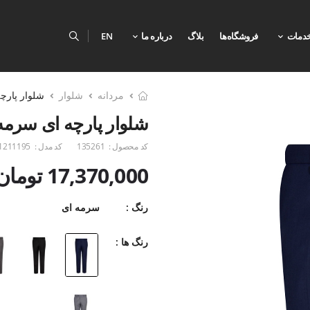
دمات
فروشگاه‌ها
بلاگ
درباره ما
EN
مردانه
شلوار
شلوار پارچه
شلوار پارچه ای سرمه 
کد محصول :
135261
کد مدل :
1211195
17,370,000 تومان
رنگ :
سرمه ای
رنگ ها :