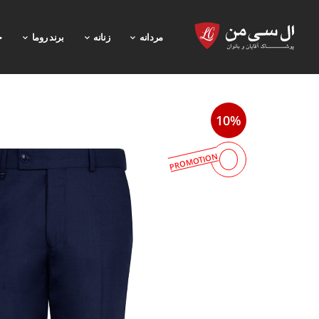
مردانه
زنانه
برند روما
خ
10%
PROMOTION