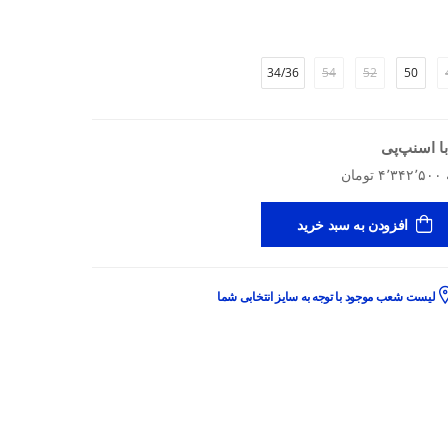
34/36
54
52
50
ا اسنپ‌پی
افزودن به سبد خرید
لیست شعب موجود با توجه به سایز انتخابی شما