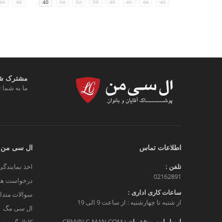
44
42
40
54
52
50
48
46
44
42
مشترک شوی
ما به شما ت
اطلاعات تماس
ال سی من
تلفن :
اخذ نمایندگی
02162891
درخواست هم
ساعات کاری اداری :
سوالات متدا
از شنبه تا چهارشنبه : از ساعت 9 الی 19
ال سی مگ
ایمیل امور مشتریان :
CRM@LC-MAN.COM
کاتالوگ دیج