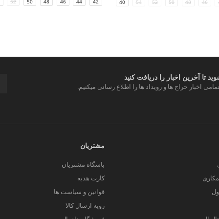
52
50
48
46
44
42
34/36
40
54
52
50
48
46
د تا آخرین اخبار را دریافت کنید
مامی اخبار حراج ها و رویداد ها را اطلاع رسانی میکنیم.
مشتریان
باشگاه مشتریان
کاری
کارت هدیه
ول
قوانین و سیاست ها
رویه ارسال کالا
یتال ال سی من
فروشگاه های ال سی من